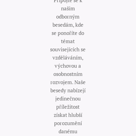
Připojte se k
našim
odborným
besedám, kde
se ponoříte do
témat
souvisejících se
vzděláváním,
výchovou a
osobnostním
rozvojem. Naše
besedy nabízejí
jedinečnou
příležitost
získat hlubší
porozumění
danému