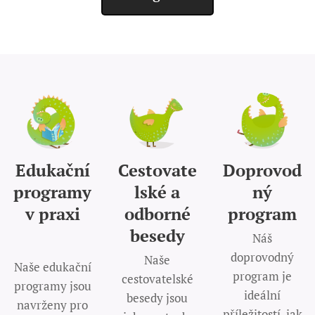
Edukační
Cestovate
Doprovod
programy
lské a
ný
v praxi
odborné
program
besedy
Náš
doprovodný
Naše
Naše edukační
program je
cestovatelské
programy jsou
ideální
besedy jsou
navrženy pro
příležitostí, jak