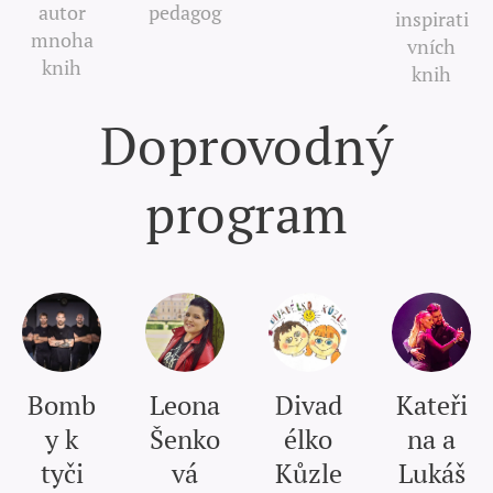
autor
pedagog
inspirati
mnoha
vních
knih
knih
Doprovodný
program
Bomb
Leona
Divad
Kateři
y k
Šenko
élko
na a
tyči
vá
Kůzle
Lukáš