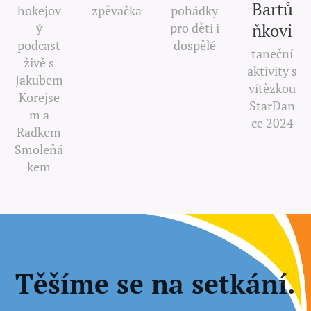
Bartů
hokejov
zpěvačka
pohádky
ý
pro děti i
ňkovi
podcast
dospělé
taneční
živě s
aktivity s
Jakubem
vítězkou
Korejse
StarDan
m a
ce 2024
Radkem
Smoleňá
kem
Těšíme se na setkání.