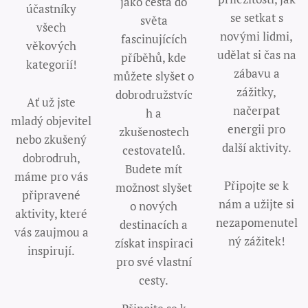
jako cesta do
účastníky
se setkat s
světa
všech
novými lidmi,
fascinujících
věkových
udělat si čas na
příběhů, kde
kategorií!
zábavu a
můžete slyšet o
zážitky,
dobrodružstvíc
Ať už jste
načerpat
h a
mladý objevitel
energii pro
zkušenostech
nebo zkušený
další aktivity.
cestovatelů.
dobrodruh,
Budete mít
máme pro vás
Připojte se k
možnost slyšet
připravené
nám a užijte si
o nových
aktivity, které
nezapomenutel
destinacích a
vás zaujmou a
ný zážitek!
získat inspiraci
inspirují.
pro své vlastní
cesty.