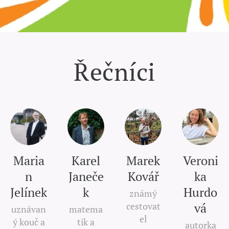
Řečníci
Maria
Karel
Marek
Veroni
n
Janeče
Kovář
ka
Jelínek
k
Hurdo
známý
cestovat
vá
uznávan
matema
el
ý kouč a
tik a
autorka