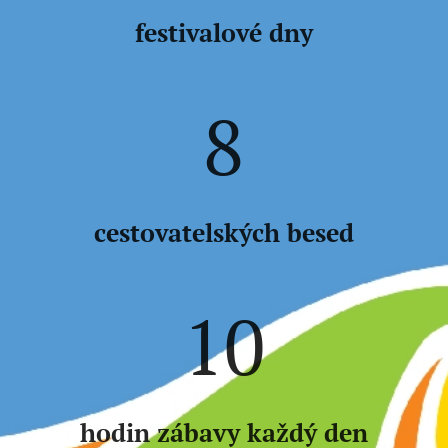
festivalové dny
8
cestovatelských besed
10
hodin zábavy každý den