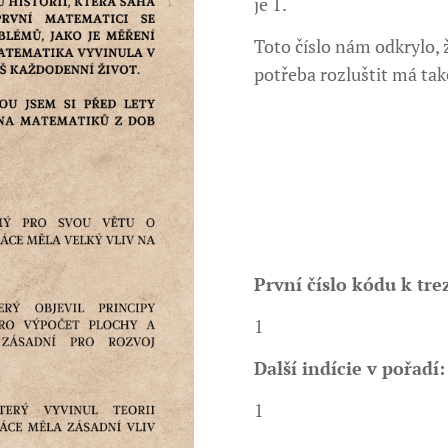
je 1.
Toto číslo nám odkrylo, ž
potřeba rozluštit má také
První číslo kódu k tre
1
Další indície v pořadí:
1