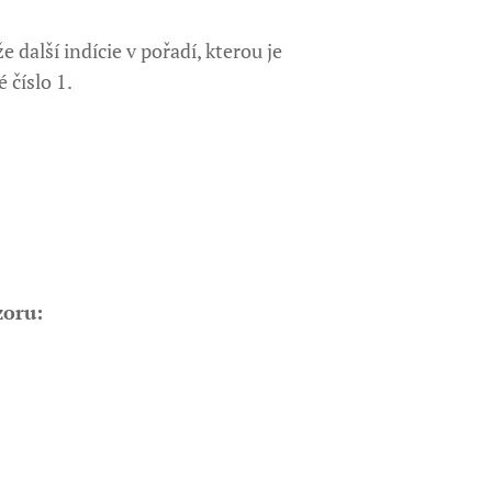
e další indície v pořadí, kterou je
 číslo 1.
zoru: