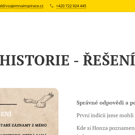
val@vzajemnainspirace.cz
+420 722 924 445
HISTORIE - ŘEŠEN
Správné odpovědi a po
První indícii jsme mohli
Kde si Honza poznamenal,