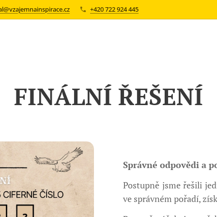
val@vzajemnainspirace.cz
+420 722 924 445
FINÁLNÍ ŘEŠENÍ
Správné odpovědi a po
Postupně jsme řešili jed
ve správném pořadí, získa