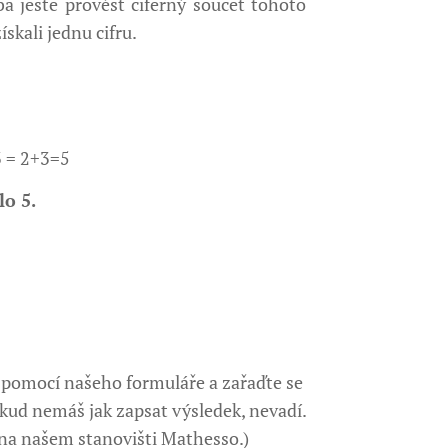
ba ještě provést ciferný součet tohoto
ískali jednu cifru.
 = 2+3=5
lo 5.
 pomocí našeho formuláře a zařaďte se
okud nemáš jak zapsat výsledek, nevadí.
 našem stanovišti Mathesso.)