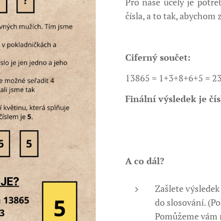
Pro naše účely je potře
čísla, a to tak, abychom z
Ciferný součet:
13865 = 1+3+8+6+5 = 23
Finální výsledek je čís
A co dál?
Zašlete výsledek
do slosování. (P
Pomůžeme vám na