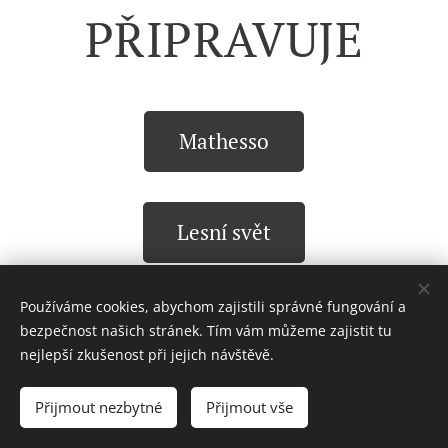
PŘIPRAVUJE
Mathesso
Lesní svět
Používáme cookies, abychom zajistili správné fungování a
bezpečnost našich stránek. Tím vám můžeme zajistit tu
nejlepší zkušenost při jejich návštěvě.
© 2025 Všechna práva vyhrazena
Přijmout nezbytné
Přijmout vše
Cookies