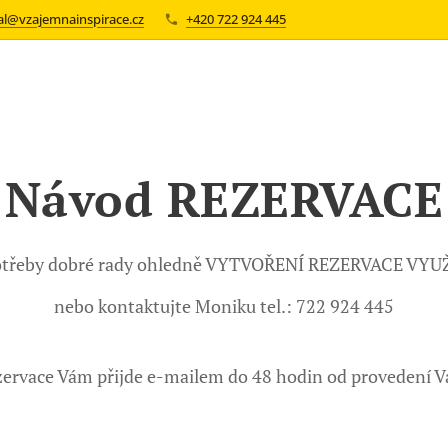
val@vzajemnainspirace.cz
+420 722 924 445
Návod REZERVACE
potřeby dobré rady ohledně VYTVOŘENÍ REZERVACE VY
nebo kontaktujte Moniku tel.: 722 924 445
zervace Vám přijde e-mailem do 48 hodin od provedení Va