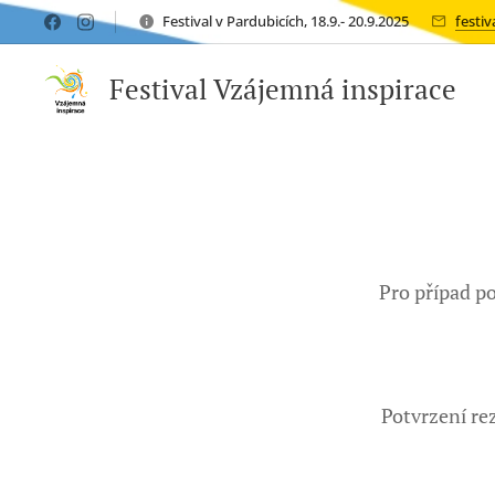
Festival v Pardubicích, 18.9.- 20.9.2025
festi
Festival Vzájemná inspirace
Pro případ 
Potvrzení re